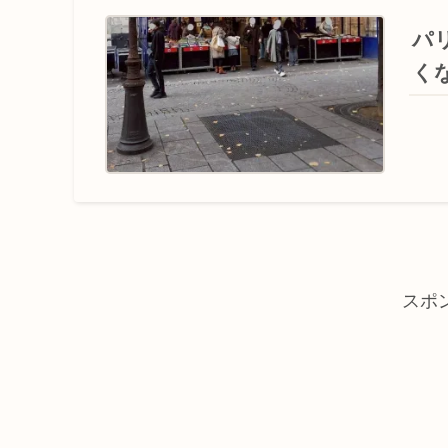
パ
く
スポ