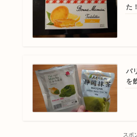
た
パ
を
スポ