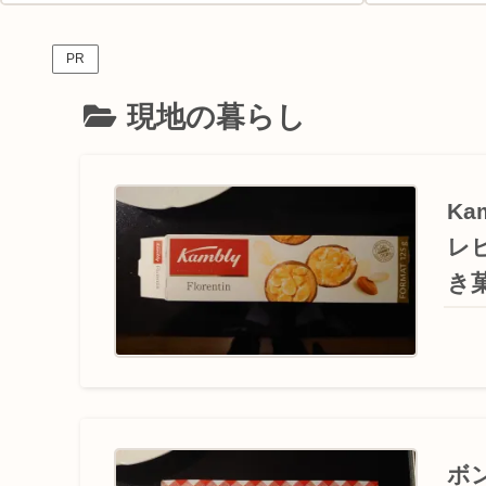
PR
現地の暮らし
K
レ
き
ボ