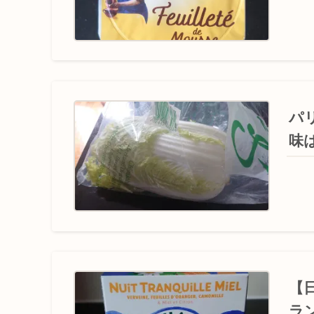
パ
味
【
ラン