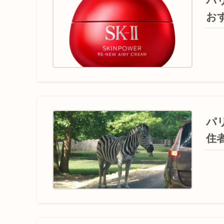
パ
お
パ
住