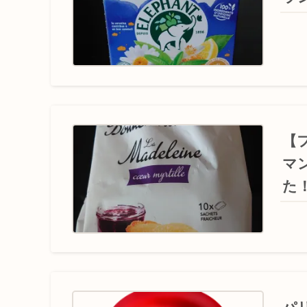
【
マ
た