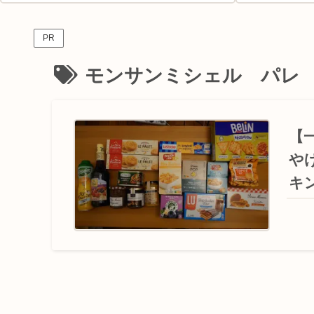
PR
モンサンミシェル パレ
【
や
キ