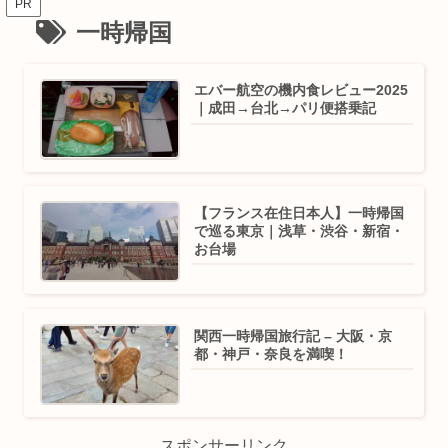
PR
一時帰国
エバー航空の機内食レビュー2025
｜成田→台北→パリ便搭乗記
【フランス在住日本人】一時帰国
で巡る東京｜浅草・渋谷・新宿・
お台場
関西一時帰国旅行記 – 大阪・京
都・神戸・奈良を満喫！
スポンサーリンク