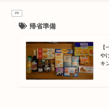
PR
帰省準備
【
や
キ