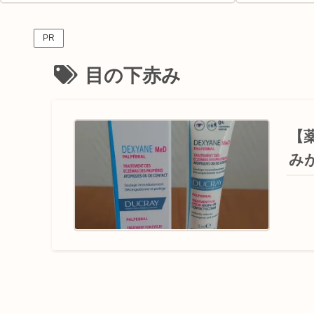
PR
目の下赤み
【
み