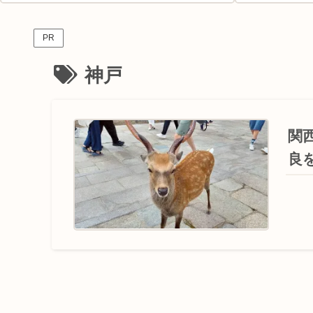
PR
神戸
関
良