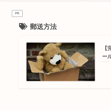
PR
郵送方法
【
ー