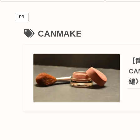
PR
CANMAKE
【
C
編