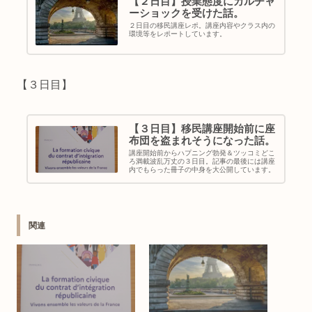
【２日目】授業態度にカルチャ
ーショックを受けた話。
２日目の移民講座レポ。講座内容やクラス内の
環境等をレポートしています。
【３日目】
【３日目】移民講座開始前に座
布団を盗まれそうになった話。
講座開始前からハプニング勃発＆ツッコミどこ
ろ満載波乱万丈の３日目。記事の最後には講座
内でもらった冊子の中身を大公開しています。
関連