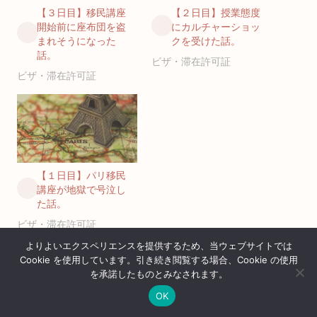
【３日目】移民講座
【２日目】授業態度
開始前に座布団を盗
にカルチャーショッ
まれそうになった
クを受けた話。
話。
ビザ・滞在許可証
ビザ・滞在許可証
【１日目】パリ移民
講座が地獄で号泣し
た話。
ビザ・滞在許可証
よりよいエクスペリエンスを提供するため、当ウェブサイトでは
Cookie を使用しています。引き続き閲覧する場合、Cookie の使用
The content has been deleted or unpublished by the
を承諾したものとみなされます。
creator or administrator. If you have already purchased it,
OK
you can receive the content via email from the codoc
ホーム
シェア
目次へ
トップ
サイドバー