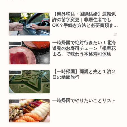
【海外移住・国際結婚】運転免
一時帰国
許の苗字変更｜非居住者でも
OK？手続き方法と必要書類まと
め
一時帰国で絶対行きたい！北海
一時帰国
道発のお寿司チェーン「根室花
まる」で味わう本格寿司体験
【一時帰国】両親と夫と１泊２
一時帰国
日の函館旅行
一時帰国でやりたいことリスト
ブログ