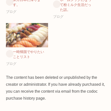
す。
て粉ミルク生活だっ
た話。
ブログ
ブログ
一時帰国でやりたい
ことリスト
ブログ
The content has been deleted or unpublished by the
creator or administrator. If you have already purchased it,
you can receive the content via email from the codoc
purchase history page.