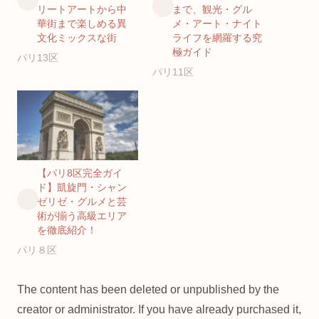
リートアートから中
まで、観光・グル
華街まで楽しめる異
メ・アート・ナイト
文化ミックスな街
ライフを網羅する究
極ガイド
パリ13区
パリ11区
【パリ8区完全ガイ
ド】凱旋門・シャン
ゼリゼ・グルメと芸
術が揃う高級エリア
を徹底紹介！
パリ８区
The content has been deleted or unpublished by the
creator or administrator. If you have already purchased it,