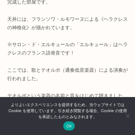
完成した部屋です。
天井には、フランソワ・ルモワーヌによる《ヘラクレス
の神格化》が描かれています。
※サロン・ド・エルキュールの「エルキュール」はヘラ
クレスのフランス語発音です！
ここでは、歌とテオルボ（通奏低音楽器）による演奏が
行われました。
テオルボという楽器の名前と音をはじめて聴きました
が、素朴で懐かしいような音がしました。
よりよいエクスペリエンスを提供するため、当ウェブサイトでは
Cookie を使用しています。引き続き閲覧する場合、Cookie の使用
を承諾したものとみなされます。
本当は動画撮影可(フラッシュNG)だったので歌声を映
OK
像でお届けしたかったのですが、なんだかカメラを向け
ホーム
シェア
目次へ
トップ
サイドバー