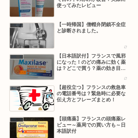
使ってみたレビュー
【一時帰国】僧帽弁閉鎖不全症
一時帰国
と診断されました。
【日本語訳付】フランスで風邪
病院・薬
になった！のどの痛みに効く薬
は？どこで買う？薬の効き目レ
ビュー
【超役立つ】フランスの救急車
暮らし
の電話番号は？緊急時に必要な
伝え方とフレーズまとめ！
【頭痛薬】フランスの頭痛薬レ
病院・薬
ビュー～薬局での買い方も～日
本語訳付