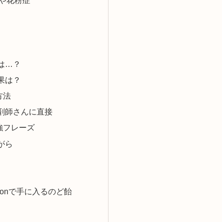
は…？
果は？
方法
剤師さんに直接
強フレーズ
がら
zonで手に入るのど飴