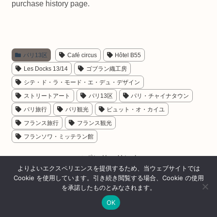
purchase history page.
パリ13区
Café circus
Hôtel B55
Les Docks 13/14
ゴブラン織工房
シテ・ド・ラ・モード・エ・デュ・デザイン
ストリートアート
パリ13区
パリ・チャイナタウン
パリ旅行
パリ観光
ビュット・オ・カイユ
フランス旅行
フランス観光
フランソワ・ミッテラン館
スポンサーリンク
よりよいエクスペリエンスを提供するため、当ウェブサイトでは
Cookie を使用しています。引き続き閲覧する場合、Cookie の使用
を承諾したものとみなされます。
OK
ホーム
シェア
目次へ
トップ
サイドバー